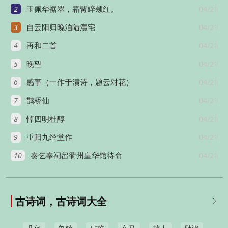
2
04/21
玉佩华裾翠，霜髯睟颊红。
3
04/21
自云阳归晚泊陆澧宅
4
04/21
再和二首
5
04/21
晚望
6
04/21
感事（一作于濆诗，题云对花）
7
04/21
鹊桥仙
8
04/21
悼四明杜醇
9
04/21
重阳九经堂作
10
04/21
奏乞奉祠留衢州皇华馆待命
古诗词，古诗词大全
