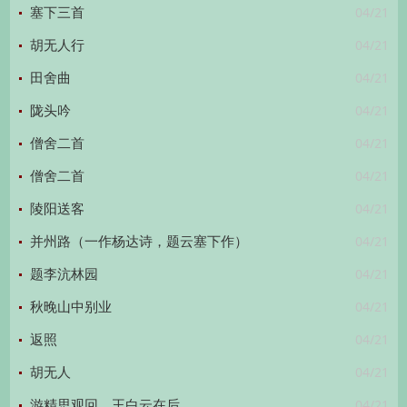
04/21
塞下三首
04/21
胡无人行
04/21
田舍曲
04/21
陇头吟
04/21
僧舍二首
04/21
僧舍二首
04/21
陵阳送客
04/21
并州路（一作杨达诗，题云塞下作）
04/21
题李沆林园
04/21
秋晚山中别业
04/21
返照
04/21
胡无人
04/21
游精思观回，王白云在后