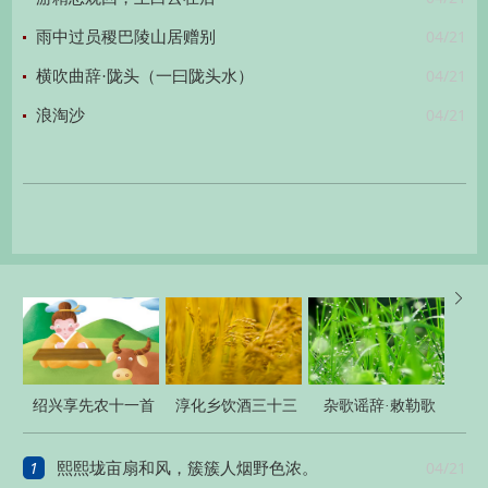
04/21
雨中过员稷巴陵山居赠别
04/21
横吹曲辞·陇头（一曰陇头水）
04/21
浪淘沙

绍兴享先农十一首
淳化乡饮酒三十三
杂歌谣辞·敕勒歌
章
1
04/21
熙熙垅亩扇和风，簇簇人烟野色浓。