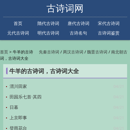
古诗词网
首页
隋代古诗词
唐代古诗词
宋代古诗词
元代古诗词
明代古诗词
古诗名句
古诗词鉴赏
古诗下一句
古诗上一句
>
牛羊的古诗
/
/
/
首页
先秦古诗词
两汉古诗词
魏晋古诗词
南北朝古
词，古诗词大全
/
/
/
/
诗词
隋代古诗词
唐代古诗词
五代古诗词
宋
/
/
/
代古诗词
金朝古诗词
元代古诗词
明代古诗词
牛羊的古诗词，古诗词大全
/
/
/
/
清代古诗词
近现代古诗词
古诗名句
古诗词
/
/
/
鉴赏
古诗下一句
古诗上一句

04/21
渭川田家
04/21
田园乐七首·其四
04/21
日暮
04/21
上京即事
04/21
登雨花台