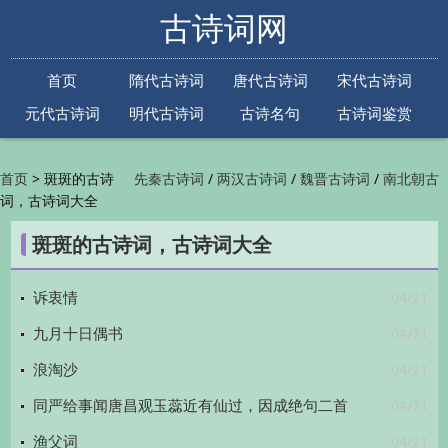
古诗词网
首页
隋代古诗词
唐代古诗词
宋代古诗词
元代古诗词
明代古诗词
古诗名句
古诗词鉴赏
古诗下一句
古诗上一句
>
斑斑的古诗
/
/
/
首页
先秦古诗词
两汉古诗词
魏晋古诗词
南北朝古
词，古诗词大全
/
/
/
/
诗词
隋代古诗词
唐代古诗词
五代古诗词
宋
/
/
/
代古诗词
金朝古诗词
元代古诗词
明代古诗词
斑斑的古诗词，古诗词大全
/
/
/
/
清代古诗词
近现代古诗词
古诗名句
古诗词
/
/
/
鉴赏
古诗下一句
古诗上一句

04/21
诉衷情
04/21
九月十日偶书
04/21
浪淘沙
04/21
同严给事闻唐昌观玉蕊近有仙过，因成绝句二首
04/21
渔父词