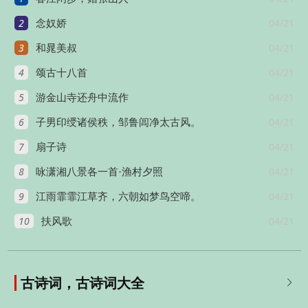
2
04/21
念奴娇
3
04/21
和晁美叔
4
04/21
颂古十八首
5
04/21
游金山寺还舟中流作
6
04/21
子男印绶诸侯秩，邹鲁闾净太古风。
7
04/21
扇子诗
8
04/21
咏潇湘八景各一首·渔村夕照
9
04/21
江雨霏霏江草齐，六朝如梦鸟空啼。
10
04/21
扶风歌
古诗词，古诗词大全
