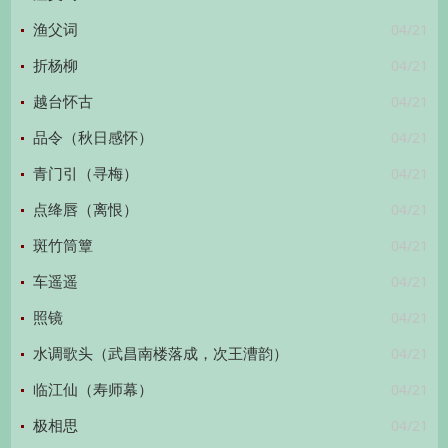
04/21
渔父词
04/21
折杨柳
04/21
越台怀古
04/21
品令（秋日感怀）
04/21
青门引（寻梅）
04/21
点绛唇（离恨）
04/21
斑竹筒簟
04/21
车遥遥
04/21
照镜
04/21
水调歌头（武昌南楼落成，次王漕韵）
04/21
临江仙（寿师幕）
04/21
极相思