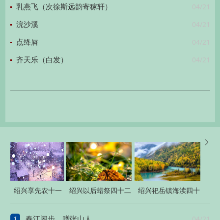
04/21
乳燕飞（次徐斯远韵寄稼轩）
04/21
浣沙溪
04/21
点绛唇
04/21
齐天乐（白发）

绍兴享先农十一
绍兴以后蜡祭四十二
绍兴祀岳镇海渎四十
首
首
三首
1
04/21
春江闲步，赠张山人