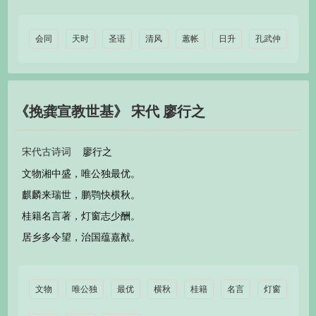
会同
天时
圣语
清风
蕙帐
日升
孔武仲
《挽龚宣教世基》 宋代 廖行之
廖行之
宋代古诗词
文物湘中盛，唯公独最优。
麒麟来瑞世，鹏鹗快横秋。
桂籍名言著，灯窗志少酬。
居乡多令望，治国蕴嘉猷。
文物
唯公独
最优
横秋
桂籍
名言
灯窗