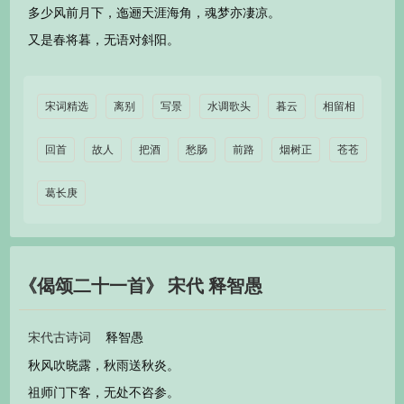
多少风前月下，迤逦天涯海角，魂梦亦凄凉。
又是春将暮，无语对斜阳。
宋词精选
离别
写景
水调歌头
暮云
相留相
回首
故人
把酒
愁肠
前路
烟树正
苍苍
葛长庚
《偈颂二十一首》 宋代 释智愚
释智愚
宋代古诗词
秋风吹晓露，秋雨送秋炎。
祖师门下客，无处不咨参。