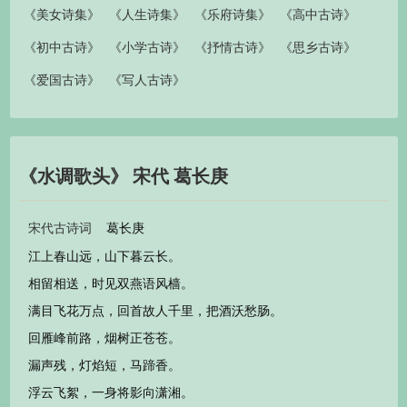
《美女诗集》
《人生诗集》
《乐府诗集》
《高中古诗》
《初中古诗》
《小学古诗》
《抒情古诗》
《思乡古诗》
《爱国古诗》
《写人古诗》
《水调歌头》 宋代 葛长庚
葛长庚
宋代古诗词
江上春山远，山下暮云长。
相留相送，时见双燕语风樯。
满目飞花万点，回首故人千里，把酒沃愁肠。
回雁峰前路，烟树正苍苍。
漏声残，灯焰短，马蹄香。
浮云飞絮，一身将影向潇湘。