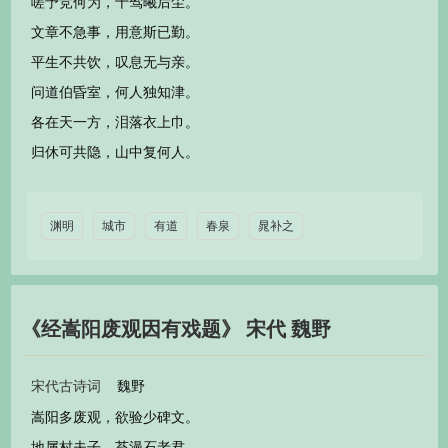
嗟予竞何为，十驾曦后尘。
文章不急事，用意斯已勤。
平生不共饮，叹息无与亲。
问道伯昏室，何人独知津。
各在天一方，泪落衣上巾。
归休可共隐，山中复何人。
渊明
城市
有道
春泉
晁补之
《经嵩阳废观因有戏题》 宋代 魏野
魏野
宋代古诗词
嵩阳多废观，欲验少碑文。
地属村夫子，苔漫石老君。