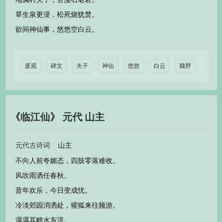
草生泉更浸，松死烧犹焚。
欲间神仙事，悠悠空白云。
废观
碑文
夫子
神仙
悠悠
白云
魏野
《临江仙》 元代 山主
山主
元代古诗词
不向人前夸媚态，四肢零落难收。
风吹雨洒任春秋。
昔年欢乐，今日变成忧。
冷淡郊园消洒处，獾狐来往频游。
潺潺耳畔水东流。