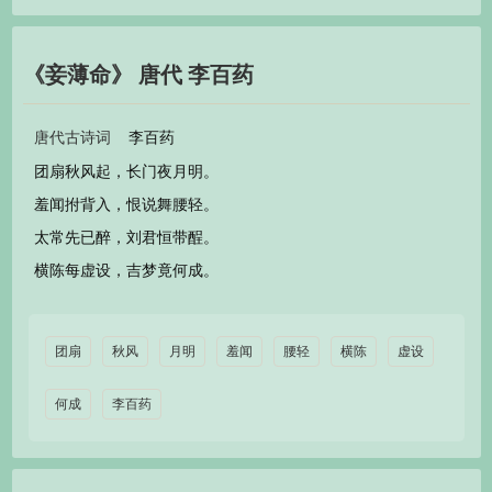
《妾薄命》 唐代 李百药
李百药
唐代古诗词
团扇秋风起，长门夜月明。
羞闻拊背入，恨说舞腰轻。
太常先已醉，刘君恒带酲。
横陈每虚设，吉梦竟何成。
团扇
秋风
月明
羞闻
腰轻
横陈
虚设
何成
李百药