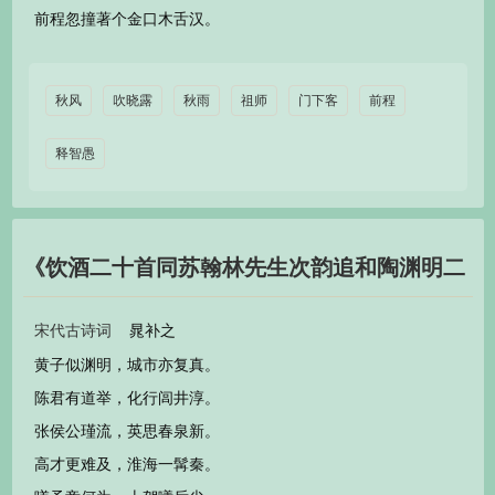
前程忽撞著个金口木舌汉。
秋风
吹晓露
秋雨
祖师
门下客
前程
释智愚
《饮酒二十首同苏翰林先生次韵追和陶渊明二
十》 宋代 晁补之
晁补之
宋代古诗词
黄子似渊明，城市亦复真。
陈君有道举，化行闾井淳。
张侯公瑾流，英思春泉新。
高才更难及，淮海一髯秦。