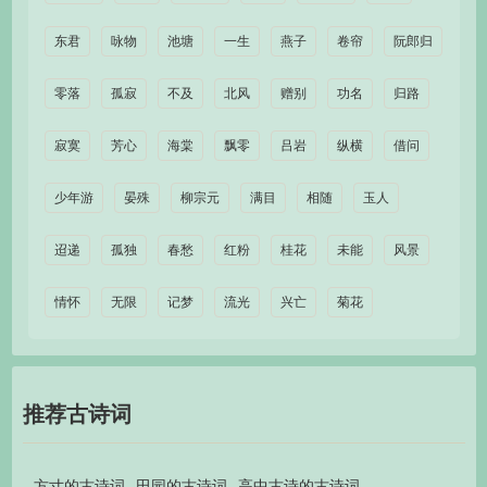
东君
咏物
池塘
一生
燕子
卷帘
阮郎归
零落
孤寂
不及
北风
赠别
功名
归路
寂寞
芳心
海棠
飘零
吕岩
纵横
借问
少年游
晏殊
柳宗元
满目
相随
玉人
迢递
孤独
春愁
红粉
桂花
未能
风景
情怀
无限
记梦
流光
兴亡
菊花
推荐古诗词
方寸的古诗词
田园的古诗词
高中古诗的古诗词