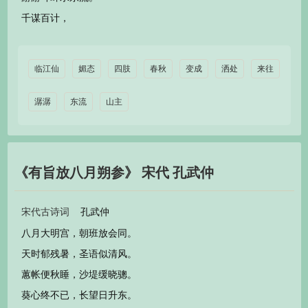
千谋百计，
临江仙
媚态
四肢
春秋
变成
洒处
来往
潺潺
东流
山主
《有旨放八月朔参》 宋代 孔武仲
孔武仲
宋代古诗词
八月大明宫，朝班放会同。
天时郁残暑，圣语似清风。
蕙帐便秋睡，沙堤缓晓骢。
葵心终不已，长望日升东。