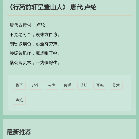
《行药前轩呈董山人》 唐代 卢纶
卢纶
唐代古诗词
不觉老将至，瘦来方自惊。
朝昏多病色，起坐有劳声。
腠暖苦肌痒，藏虚唯耳鸣。
桑公富灵术，一为保馀生。
将至
起坐
劳声
腠暖
苦肌
耳鸣
灵术
卢纶
最新推荐