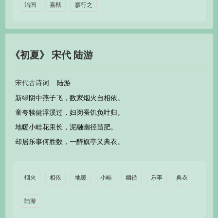
治国
嘉猷
廖行之
《初夏》 宋代 陆游
陆游
宋代古诗词
新绿阴中燕子飞，数家烟火自相依。
童夸犊健浮溪过，妇闵蚕饥负叶归。
地暖小畦花汞长，泥融幽径苗肥。
却居乐事何胜数，一醉旗亭又典衣。
烟火
相依
地暖
小畦
幽径
乐事
典衣
陆游