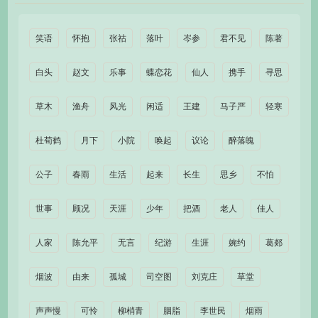
笑语
怀抱
张祜
落叶
岑参
君不见
陈著
白头
赵文
乐事
蝶恋花
仙人
携手
寻思
草木
渔舟
风光
闲适
王建
马子严
轻寒
杜荀鹤
月下
小院
唤起
议论
醉落魄
公子
春雨
生活
起来
长生
思乡
不怕
世事
顾况
天涯
少年
把酒
老人
佳人
人家
陈允平
无言
纪游
生涯
婉约
葛郯
烟波
由来
孤城
司空图
刘克庄
草堂
声声慢
可怜
柳梢青
胭脂
李世民
烟雨