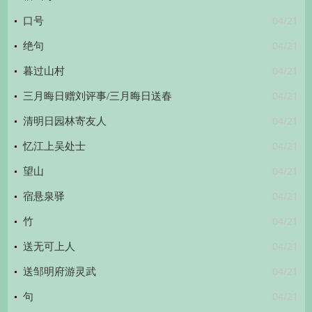
04/21
口号
04/21
绝句
04/21
暮过山村
04/21
三月晦日赠刘评事/三月晦日送春
04/21
清明日园林寄友人
04/21
忆江上吴处士
04/21
望山
04/21
宿悬泉驿
04/21
竹
04/21
送无可上人
04/21
送邹明府游灵武
04/21
句