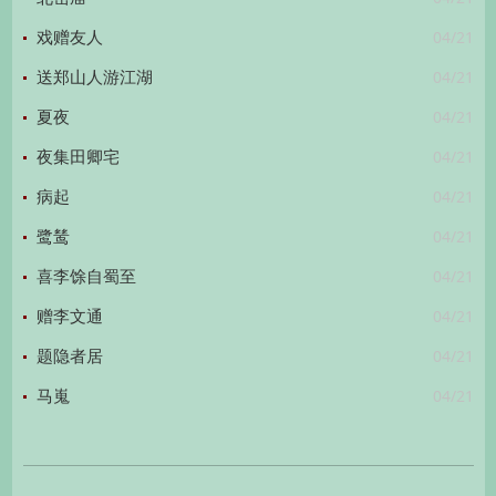
04/21
戏赠友人
04/21
送郑山人游江湖
04/21
夏夜
04/21
夜集田卿宅
04/21
病起
04/21
鹭鸶
04/21
喜李馀自蜀至
04/21
赠李文通
04/21
题隐者居
04/21
马嵬