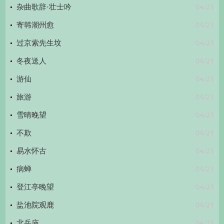
04/21
杂曲歌辞·壮士吟
04/21
寄韩潮州愈
04/21
过京索先生坟
04/21
冬夜送人
04/21
游仙
04/21
旅游
04/21
雪晴晚望
04/21
不欺
04/21
易水怀古
04/21
病蝉
04/21
登江亭晚望
04/21
盐池院观鹿
04/21
北岳庙