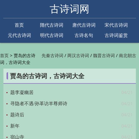
古诗词网
首页
隋代古诗词
唐代古诗词
宋代古诗词
元代古诗词
明代古诗词
古诗名句
古诗词鉴赏
古诗下一句
古诗上一句
>
贾岛的古诗
/
/
/
首页
先秦古诗词
两汉古诗词
魏晋古诗词
南北朝古
词，古诗词大全
/
/
/
/
诗词
隋代古诗词
唐代古诗词
五代古诗词
宋
/
/
/
代古诗词
金朝古诗词
元代古诗词
明代古诗词
贾岛的古诗词，古诗词大全
/
/
/
/
清代古诗词
近现代古诗词
古诗名句
古诗词
/
/
/
鉴赏
古诗下一句
古诗上一句

04/21
题李凝幽居
04/21
寻隐者不遇/孙革访羊尊师诗
04/21
题诗后
04/21
新年
04/21
宿山寺