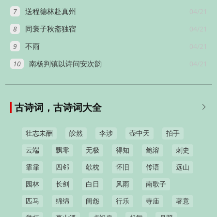
7
04/21
送程德林赴真州
8
04/21
同褒子秋斋独宿
9
04/21
不雨
10
04/21
南杨判镇以诗问安次韵
古诗词，古诗词大全

壮志未酬
皎然
李涉
壶中天
拍手
云端
飘零
无极
得知
鲍溶
刺史
霏霏
四邻
欹枕
怀旧
传语
远山
园林
长剑
白日
风雨
南歌子
匹马
绵绵
闺怨
行乐
寺庙
著意