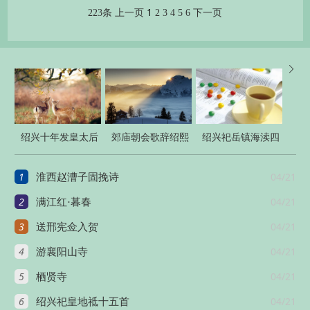
1
223条
上一页
2
3
4
5
6
下一页

绍兴十年发皇太后
郊庙朝会歌辞绍熙
绍兴祀岳镇海渎四
册宝八首
元年恭上寿星圣皇
十三首
1
04/21
淮西赵漕子固挽诗
太后至尊
2
04/21
满江红·暮春
3
04/21
送邢宪佥入贺
4
04/21
游襄阳山寺
5
04/21
栖贤寺
6
04/21
绍兴祀皇地祗十五首