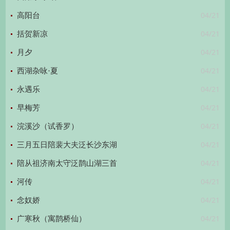
04/21
高阳台
04/21
括贺新凉
04/21
月夕
04/21
西湖杂咏·夏
04/21
永遇乐
04/21
早梅芳
04/21
浣溪沙（试香罗）
04/21
三月五日陪裴大夫泛长沙东湖
04/21
陪从祖济南太守泛鹊山湖三首
04/21
河传
04/21
念奴娇
04/21
广寒秋（寓鹊桥仙）