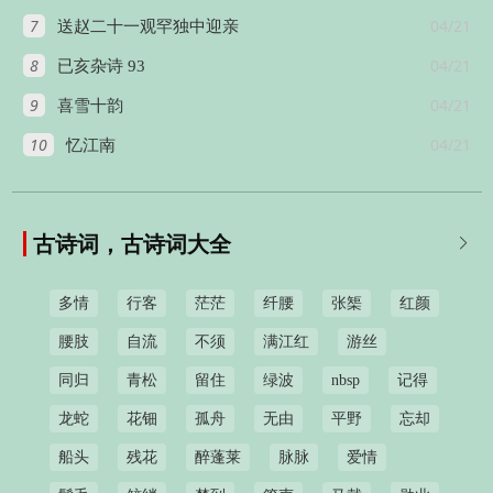
7
04/21
送赵二十一观罕独中迎亲
8
04/21
已亥杂诗 93
9
04/21
喜雪十韵
10
04/21
忆江南
古诗词，古诗词大全

多情
行客
茫茫
纤腰
张榘
红颜
腰肢
自流
不须
满江红
游丝
同归
青松
留住
绿波
nbsp
记得
龙蛇
花钿
孤舟
无由
平野
忘却
船头
残花
醉蓬莱
脉脉
爱情