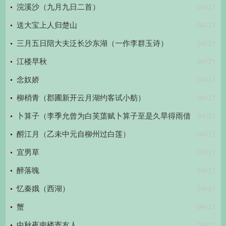
04/21
浣溪沙（九月九日二首）
04/21
送大宝上人归楚山
04/21
三月五日陪大夫泛长沙东湖（一作李群玉诗）
04/21
江楼早秋
04/21
念奴娇
04/21
柳梢青（郡圃新开云月湖约客试小舫）
04/21
卜算子（李季允曾为白芙蕖赋卜算子至是久旱得雨借
04/21
前韵有赋）
酹江月（乙未中元自柳州过白莲）
04/21
宜男草
04/21
醉落魄
04/21
忆秦娥（西湖）
04/21
蟹
04/21
中秋夜南楼寄友人