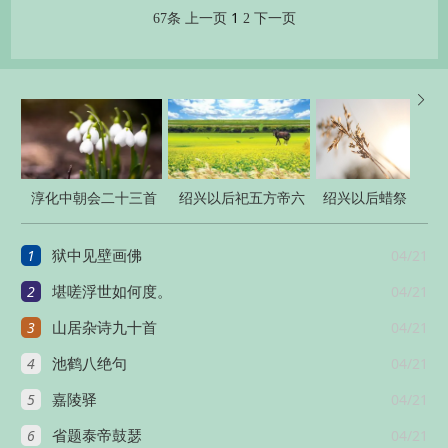
1
67条
上一页
2
下一页

淳化中朝会二十三首
绍兴以后祀五方帝六
绍兴以后蜡祭
十首
四十二首
1
04/21
狱中见壁画佛
2
04/21
堪嗟浮世如何度。
3
04/21
山居杂诗九十首
4
04/21
池鹤八绝句
5
04/21
嘉陵驿
6
04/21
省题泰帝鼓瑟