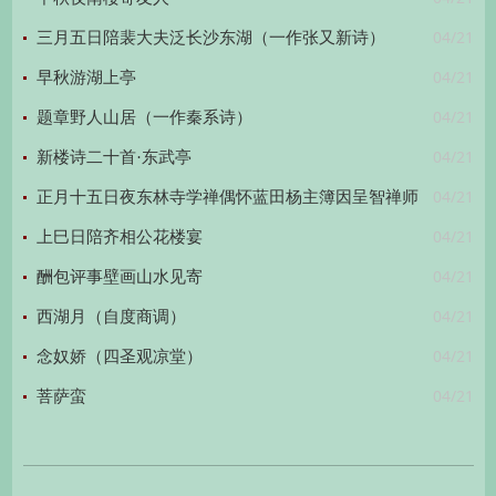
04/21
三月五日陪裴大夫泛长沙东湖（一作张又新诗）
04/21
早秋游湖上亭
04/21
题章野人山居（一作秦系诗）
04/21
新楼诗二十首·东武亭
04/21
正月十五日夜东林寺学禅偶怀蓝田杨主簿因呈智禅师
04/21
上巳日陪齐相公花楼宴
04/21
酬包评事壁画山水见寄
04/21
西湖月（自度商调）
04/21
念奴娇（四圣观凉堂）
04/21
菩萨蛮