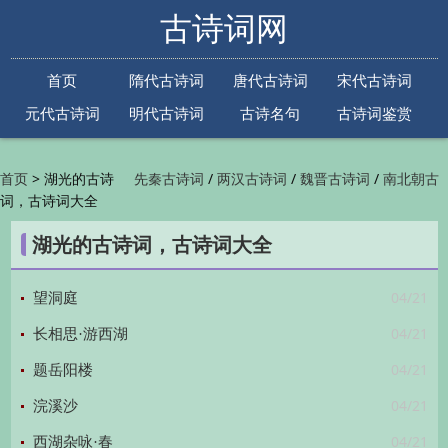
古诗词网
首页
隋代古诗词
唐代古诗词
宋代古诗词
元代古诗词
明代古诗词
古诗名句
古诗词鉴赏
古诗下一句
古诗上一句
>
湖光的古诗
/
/
/
首页
先秦古诗词
两汉古诗词
魏晋古诗词
南北朝古
词，古诗词大全
/
/
/
/
诗词
隋代古诗词
唐代古诗词
五代古诗词
宋
/
/
/
代古诗词
金朝古诗词
元代古诗词
明代古诗词
湖光的古诗词，古诗词大全
/
/
/
/
清代古诗词
近现代古诗词
古诗名句
古诗词
/
/
/
鉴赏
古诗下一句
古诗上一句

04/21
望洞庭
04/21
长相思·游西湖
04/21
题岳阳楼
04/21
浣溪沙
04/21
西湖杂咏·春