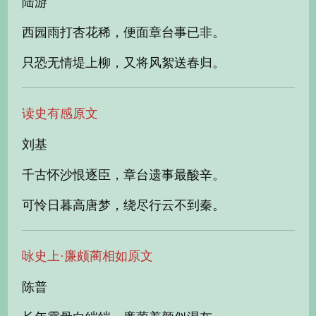
陆游
西园雨打杏花稀，便面章台事已非。
只恐无情堤上柳，又将风絮送春归。
读史有感原文
刘基
千古怀沙恨逐臣，章台遗事最酸辛。
可怜日暮高唐梦，绕尽行云不到秦。
咏史上·廉颇蔺相如原文
陈普