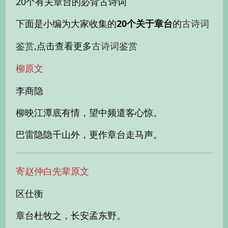
20个有关章台的必背古诗词
下面是小编为大家收集的
20个关于章台
的
古诗词
,点击查看更多
鉴赏
古诗词鉴赏
柳原文
李商隐
柳映江潭底有情，望中频遣客心惊。
巴雷隐隐千山外，更作章台走马声。
寄赵仲白先辈原文
区仕衡
章台杜牧之，长安孟东野。