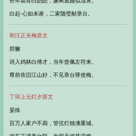
长年霜骨白皑皑，廉蔺羞颜似湿灰。
白起-心如未谢，二家随璧献章台。
和汪正夫梅原文
郑獬
诗入鸡林白傅才，当年曾佩左符来。
尊前依旧江山好，不见章台驿使梅。
丁卯上元灯夕原文
晏殊
百万人家户不扃，管弦灯烛沸重城。