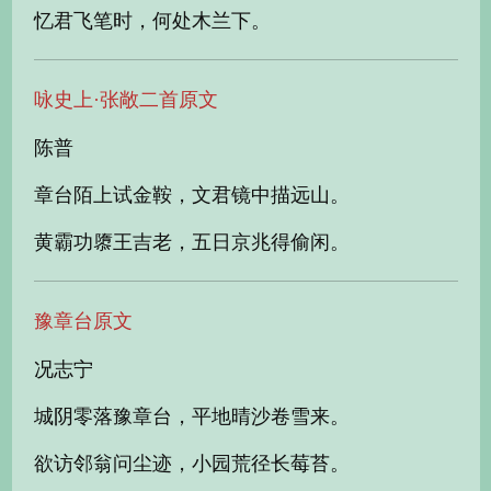
忆君飞笔时，何处木兰下。
咏史上·张敞二首原文
陈普
章台陌上试金鞍，文君镜中描远山。
黄霸功隳王吉老，五日京兆得偷闲。
豫章台原文
况志宁
城阴零落豫章台，平地晴沙卷雪来。
欲访邻翁问尘迹，小园荒径长莓苔。