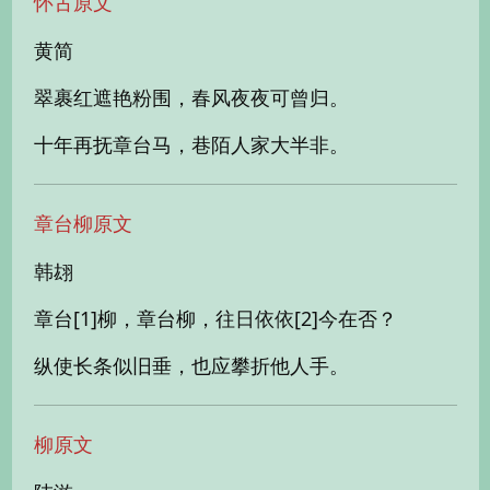
怀古原文
黄简
翠裹红遮艳粉围，春风夜夜可曾归。
十年再抚章台马，巷陌人家大半非。
章台柳原文
韩翃
章台[1]柳，章台柳，往日依依[2]今在否？
纵使长条似旧垂，也应攀折他人手。
柳原文