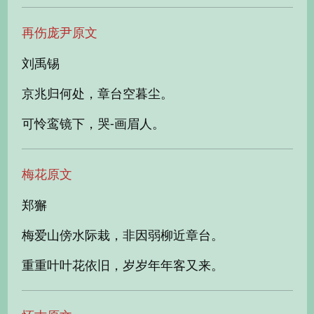
再伤庞尹原文
刘禹锡
京兆归何处，章台空暮尘。
可怜鸾镜下，哭-画眉人。
梅花原文
郑獬
梅爱山傍水际栽，非因弱柳近章台。
重重叶叶花依旧，岁岁年年客又来。