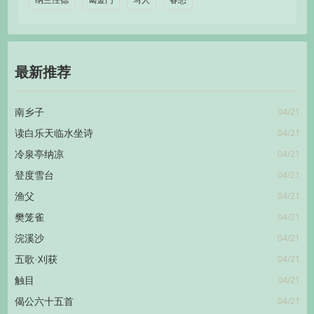
纳兰性德
谒金门
写人
春愁
最新推荐
04/21
南乡子
04/21
读白乐天临水坐诗
04/21
冷泉亭纳凉
04/21
登度雪台
04/21
渔父
04/21
樊笼雀
04/21
浣溪沙
04/21
五歌·刈获
04/21
触目
04/21
偈公六十五首