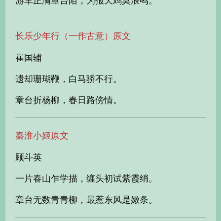
游车正满章台陌，为报天鸡莫浪鸣。
长乐少年行（一作古意）原文
崔国辅
遗却珊瑚鞭，白马骄不行。
章台折杨柳，春日路傍情。
秦淮小姬原文
顾斗英
一片春山乍学描，缠头初试紫霞绡。
章台无数青青柳，最惹东风是嫩条。