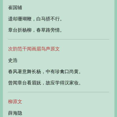
崔国辅
遗却珊瑚鞭，白马骄不行。
章台折杨柳，春草路旁情。
次韵范干闻画眉鸟声原文
史浩
春风著意舞长杨，中有珍禽口尚黄。
曾闻章台看眉妩，故应学得汉家妆。
柳原文
薛海隐