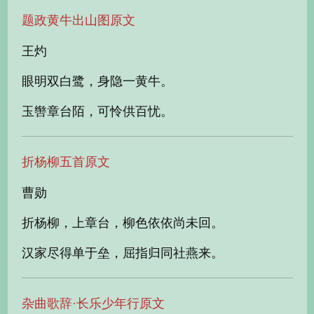
题政黄牛出山图原文
王灼
眼明双白鹭，身隐一黄牛。
玉辔章台陌，可怜供百忧。
折杨柳五首原文
曹勋
折杨柳，上章台，柳色依依尚未回。
汉家尽得单于垒，屈指归同社燕来。
杂曲歌辞·长乐少年行原文