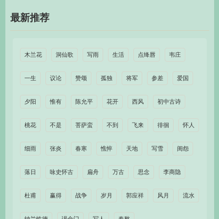
最新推荐
木兰花
洞仙歌
写雨
生活
点绛唇
韦庄
一生
议论
赞颂
孤独
将军
参差
爱国
夕阳
惟有
陈允平
花开
西风
初中古诗
桃花
不是
菩萨蛮
不到
飞来
徘徊
怀人
细雨
张炎
春寒
憔悴
天地
写雪
闺怨
落日
咏史怀古
扁舟
万古
思念
李商隐
杜甫
赢得
战争
岁月
郭应祥
风月
流水