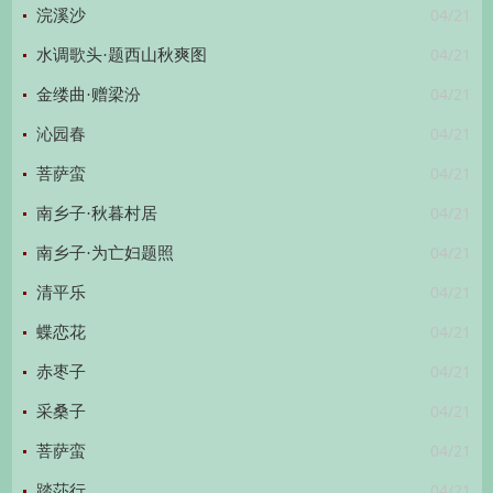
04/21
浣溪沙
04/21
水调歌头·题西山秋爽图
04/21
金缕曲·赠梁汾
04/21
沁园春
04/21
菩萨蛮
04/21
南乡子·秋暮村居
04/21
南乡子·为亡妇题照
04/21
清平乐
04/21
蝶恋花
04/21
赤枣子
04/21
采桑子
04/21
菩萨蛮
04/21
踏莎行