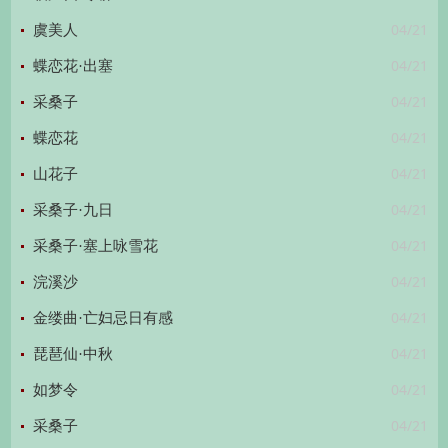
04/21
虞美人
04/21
蝶恋花·出塞
04/21
采桑子
04/21
蝶恋花
04/21
山花子
04/21
采桑子·九日
04/21
采桑子·塞上咏雪花
04/21
浣溪沙
04/21
金缕曲·亡妇忌日有感
04/21
琵琶仙·中秋
04/21
如梦令
04/21
采桑子