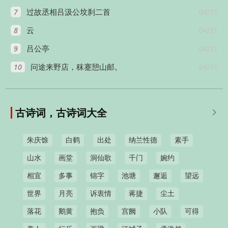
7
04/21
过故丞相吕汲公坟刹二首
8
04/21
云
9
04/21
吕公亭
10
04/21
问途来野店，秣蹇憩山邮。
古诗词，古诗词大全

朱庆馀
白鹤
出处
纳兰性德
素手
山水
画堂
洞仙歌
千门
婉约
相宜
多事
锦字
池塘
邂逅
望远
世界
月亮
诉衷情
蒋捷
尘土
落花
鹅黄
抱负
宫阙
小队
可得