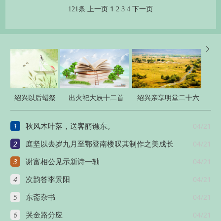
1
121条
上一页
2
3
4
下一页

绍兴以后蜡祭
出火祀大辰十二首
绍兴亲享明堂二十六
四十二首
首
1
04/21
秋风木叶落，送客丽谯东。
2
04/21
庭坚以去岁九月至鄂登南楼叹其制作之美成长
3
04/21
谢富相公见示新诗一轴
4
04/21
次韵答李景阳
5
04/21
东斋杂书
6
04/21
哭金路分应