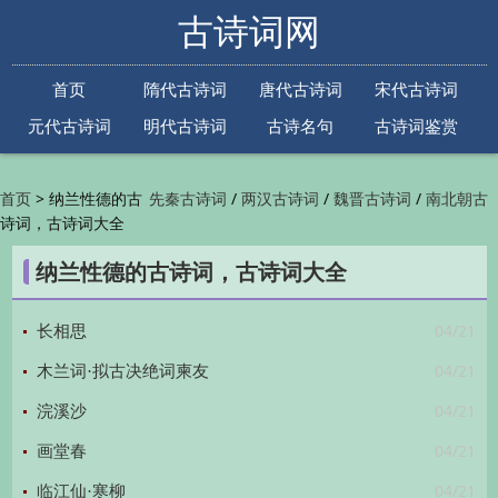
古诗词网
首页
隋代古诗词
唐代古诗词
宋代古诗词
元代古诗词
明代古诗词
古诗名句
古诗词鉴赏
古诗下一句
古诗上一句
>
纳兰性德的古
/
/
/
首页
先秦古诗词
两汉古诗词
魏晋古诗词
南北朝古
诗词，古诗词大全
/
/
/
/
诗词
隋代古诗词
唐代古诗词
五代古诗词
宋
/
/
/
代古诗词
金朝古诗词
元代古诗词
明代古诗词
纳兰性德的古诗词，古诗词大全
/
/
/
/
清代古诗词
近现代古诗词
古诗名句
古诗词
/
/
/
鉴赏
古诗下一句
古诗上一句

04/21
长相思
04/21
木兰词·拟古决绝词柬友
04/21
浣溪沙
04/21
画堂春
04/21
临江仙·寒柳