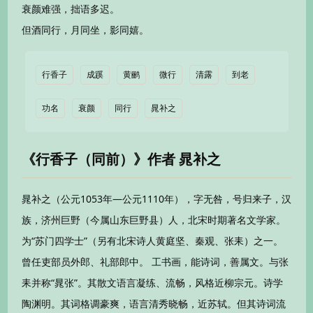
衰颜难强，拙语多迟。
但酒同行，月同坐，影同嬉。
行香子
成蹊
黄鹂
微行
清露
到老
功名
衰颜
同行
晁补之
《行香子（同前）》作者 晁补之
晁补之（公元1053年—公元1110年），字无咎，号归来子，汉
族，济州巨野（今属山东巨野县）人，北宋时期著名文学家。
为“苏门四学士”（另有北宋诗人黄庭坚、秦观、张耒）之一。
曾任吏部员外郎、礼部郎中。 工书画，能诗词，善属文。与张
耒并称“晁张”。其散文语言凝练、流畅，风格近柳宗元。诗学
陶渊明。其词格调豪爽，语言清秀晓畅，近苏轼。但其诗词流