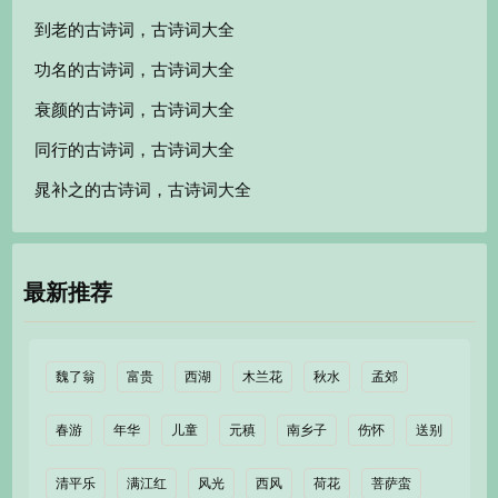
到老的古诗词，古诗词大全
功名的古诗词，古诗词大全
衰颜的古诗词，古诗词大全
同行的古诗词，古诗词大全
晁补之的古诗词，古诗词大全
最新推荐
魏了翁
富贵
西湖
木兰花
秋水
孟郊
春游
年华
儿童
元稹
南乡子
伤怀
送别
清平乐
满江红
风光
西风
荷花
菩萨蛮