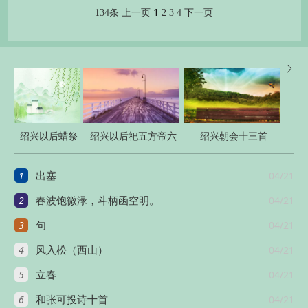
1
134条
上一页
2
3
4
下一页

绍兴以后蜡祭
绍兴以后祀五方帝六
绍兴朝会十三首
四十二首
十首
1
04/21
出塞
2
04/21
春波饱微渌，斗柄函空明。
3
04/21
句
4
04/21
风入松（西山）
5
04/21
立春
6
04/21
和张可投诗十首