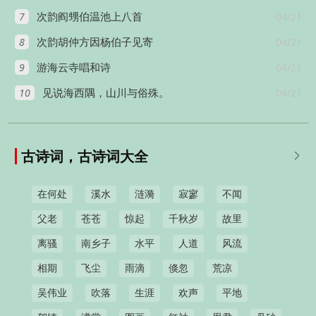
7
04/21
次韵阎甥伯温池上八首
8
04/21
次韵胡仲方因杨伯子见寄
9
04/21
游海云寺唱和诗
10
04/21
见说海西隅，山川与俗殊。
古诗词，古诗词大全

在何处
溪水
涟漪
寂寥
不闻
父老
苍苍
惊起
千秋岁
故里
离骚
南乡子
水平
人道
风流
相期
飞尘
雨滴
倏忽
荒凉
吴伟业
吹落
生涯
欢声
平地