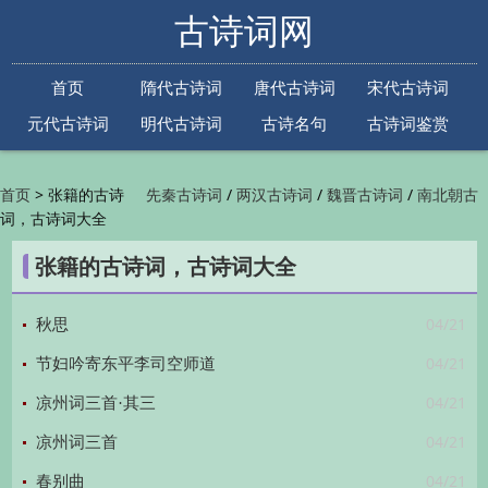
古诗词网
首页
隋代古诗词
唐代古诗词
宋代古诗词
元代古诗词
明代古诗词
古诗名句
古诗词鉴赏
古诗下一句
古诗上一句
>
张籍的古诗
/
/
/
首页
先秦古诗词
两汉古诗词
魏晋古诗词
南北朝古
词，古诗词大全
/
/
/
/
诗词
隋代古诗词
唐代古诗词
五代古诗词
宋
/
/
/
代古诗词
金朝古诗词
元代古诗词
明代古诗词
张籍的古诗词，古诗词大全
/
/
/
/
清代古诗词
近现代古诗词
古诗名句
古诗词
/
/
/
鉴赏
古诗下一句
古诗上一句

04/21
秋思
04/21
节妇吟寄东平李司空师道
04/21
凉州词三首·其三
04/21
凉州词三首
04/21
春别曲