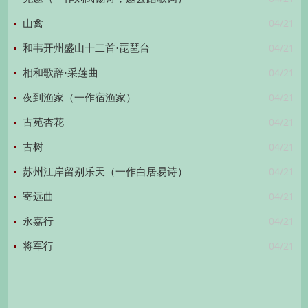
04/21
山禽
04/21
和韦开州盛山十二首·琵琶台
04/21
相和歌辞·采莲曲
04/21
夜到渔家（一作宿渔家）
04/21
古苑杏花
04/21
古树
04/21
苏州江岸留别乐天（一作白居易诗）
04/21
寄远曲
04/21
永嘉行
04/21
将军行