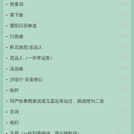
04/21
牧童词
04/21
塞下曲
04/21
重阳日至峡道
04/21
行路难
04/21
蓟北旅思/送远人
04/21
思远人（一作寄远客）
04/21
送远曲
04/21
沙堤行·呈裴相公
04/21
咏怀
04/21
同严给事闻唐昌观玉蕊近有仙过，因成绝句二首
04/21
宫词
04/21
南归
04/21
无题（一作刘禹锡诗，题云踏歌词）