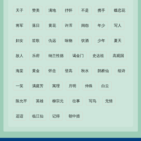
天子
赞美
满地
抒怀
不是
携手
蝶恋花
将军
落日
黄花
许浑
闺怨
年少
写人
妇女
笙歌
仇远
咏物
饮酒
少年
夏天
故人
乐府
纳兰性德
谒金门
史达祖
高观国
海棠
黄金
怀念
登高
秋水
鹊桥仙
组诗
一笑
满庭芳
寓理
月明
仲殊
白云
陈允平
英雄
柳宗元
往事
写鸟
无情
迢迢
临江仙
记得
朝中措