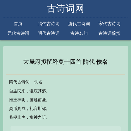
古诗词网
首页
隋代古诗词
唐代古诗词
宋代古诗词
元代古诗词
明代古诗词
古诗名句
古诗词鉴赏
古诗下一句
古诗上一句
大晟府拟撰释奠十四首 隋代
佚名
隋代古诗词
佚名
自生民来，谁底其盛。
惟王神明，度越前圣。
粢币具成，礼容斯称。
黍稷非声，惟神之听。