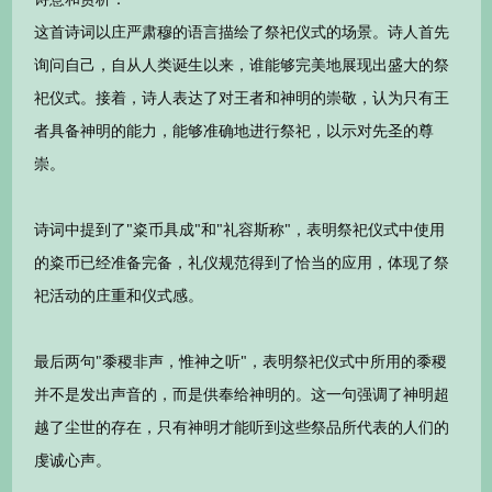
这首诗词以庄严肃穆的语言描绘了祭祀仪式的场景。诗人首先
询问自己，自从人类诞生以来，谁能够完美地展现出盛大的祭
祀仪式。接着，诗人表达了对王者和神明的崇敬，认为只有王
者具备神明的能力，能够准确地进行祭祀，以示对先圣的尊
崇。
诗词中提到了"粢币具成"和"礼容斯称"，表明祭祀仪式中使用
的粢币已经准备完备，礼仪规范得到了恰当的应用，体现了祭
祀活动的庄重和仪式感。
最后两句"黍稷非声，惟神之听"，表明祭祀仪式中所用的黍稷
并不是发出声音的，而是供奉给神明的。这一句强调了神明超
越了尘世的存在，只有神明才能听到这些祭品所代表的人们的
虔诚心声。