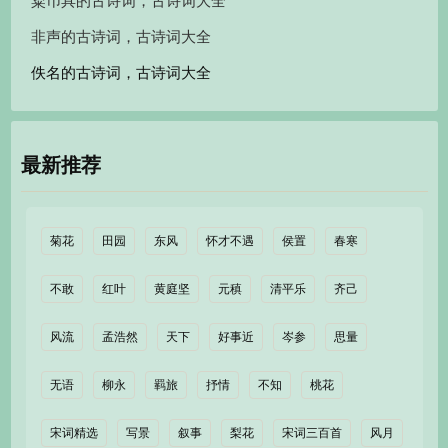
粢币具的古诗词，古诗词大全
非声的古诗词，古诗词大全
佚名的古诗词，古诗词大全
最新推荐
菊花
田园
东风
怀才不遇
侯置
春寒
不敢
红叶
黄庭坚
元稹
清平乐
齐己
风流
孟浩然
天下
好事近
岑参
思量
无语
柳永
羁旅
抒情
不知
桃花
宋词精选
写景
叙事
梨花
宋词三百首
风月