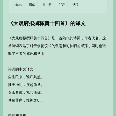
生民
前圣
粢币具
非声
佚名
《大晟府拟撰释奠十四首》的译文
《大晟府拟撰释奠十四首》是一首隋代的诗词，作者佚名。这
首诗词表达了对于祭祀仪式的敬意和对神明的崇拜，同时也强
调了王者的威严和圣明。
诗词的中文译文：
自生民来，谁底其盛。
惟王神明，度越前圣。
粢币具成，礼容斯称。
黍稷非声，惟神之听。
诗意和赏析：