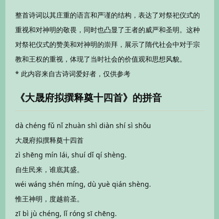
整首诗词以其庄重的语言和严谨的结构，表达了对祭祀仪式的
重视和对神明的敬畏，同时也凸显了王者的威严和圣明。这种
对祭祀仪式的赞美和对神明的崇拜，展示了隋代社会中对于宗
教和王权的重视，体现了当时社会的价值观和思想风貌。
* 此内容来自古诗词爱好者，仅供参考
《大晟府拟撰释奠十四首》的拼音
dà chéng fǔ nǐ zhuàn shì diàn shí sì shǒu
大晟府拟撰释奠十四首
zì shēng mín lái, shuí dǐ qí shèng.
自生民来，谁底其盛。
wéi wáng shén míng, dù yuè qián shèng.
惟王神明，度越前圣。
zī bì jù chéng, lǐ róng sī chēng.