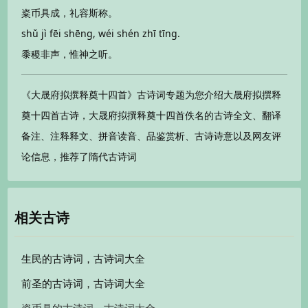
粢币具成，礼容斯称。
shǔ jì fēi shēng, wéi shén zhī tīng.
黍稷非声，惟神之听。
《大晟府拟撰释奠十四首》古诗词专题为您介绍大晟府拟撰释
奠十四首古诗，大晟府拟撰释奠十四首佚名的古诗全文、翻译
备注、注释释文、拼音读音、品鉴赏析、古诗诗意以及网友评
论信息，推荐了隋代古诗词
相关古诗
生民的古诗词，古诗词大全
前圣的古诗词，古诗词大全