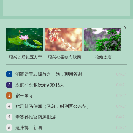

绍兴以后祀五方帝
绍兴祀岳镇海渎四
袷飨太庙
六十首
十三首
1
04/21
润卿遗青z3饭兼之一绝，聊用答谢
2
04/21
次韵和永叔饮余家咏枯菊
3
04/21
宿玉泉寺
4
04/21
赠刑部马侍郎（马总，时副晋公东征）
5
04/21
奉答孙推官南屏旧游
6
04/21
题张博士新居