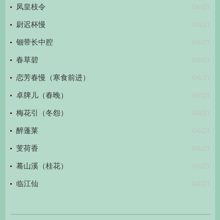
04/21
凤皇枝令
04/21
尉迟杯慢
04/21
钿带长中腔
04/21
春草碧
04/21
恋芳春慢（寒食前进）
04/21
卓牌儿（春晚）
04/21
梅花引（冬怨）
04/21
醉蓬莱
04/21
芰荷香
04/21
蓦山溪（桂花）
04/21
临江仙