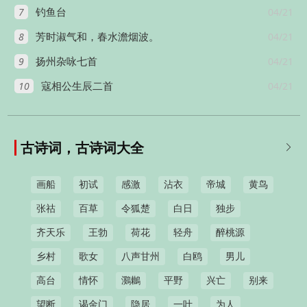
7
04/21
钓鱼台
8
04/21
芳时淑气和，春水澹烟波。
9
04/21
扬州杂咏七首
10
04/21
寇相公生辰二首
古诗词，古诗词大全

画船
初试
感激
沾衣
帝城
黄鸟
张祜
百草
令狐楚
白日
独步
齐天乐
王勃
荷花
轻舟
醉桃源
乡村
歌女
八声甘州
白鸥
男儿
高台
情怀
鸂鶒
平野
兴亡
别来
望断
谒金门
隐居
一叶
为人