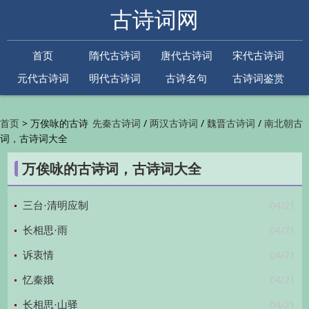
古诗词网
首页
隋代古诗词
唐代古诗词
宋代古诗词
元代古诗词
明代古诗词
古诗名句
古诗词鉴赏
古诗下一句
古诗上一句
>
万俟咏的古诗
/
/
/
首页
先秦古诗词
两汉古诗词
魏晋古诗词
南北朝古
词，古诗词大全
/
/
/
/
诗词
隋代古诗词
唐代古诗词
五代古诗词
宋
/
/
/
代古诗词
金朝古诗词
元代古诗词
明代古诗词
万俟咏的古诗词，古诗词大全
/
/
/
/
清代古诗词
近现代古诗词
古诗名句
古诗词
/
/
/
鉴赏
古诗下一句
古诗上一句

04/21
三台·清明应制
04/21
长相思·雨
04/21
诉衷情
04/21
忆秦娥
04/21
长相思·山驿