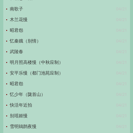
04/21
南歌子
04/21
木兰花慢
04/21
昭君怨
04/21
忆秦娥（别情）
04/21
武陵春
04/21
明月照高楼慢（中秋应制）
04/21
安平乐慢（都门池苑应制）
04/21
昭君怨
04/21
忆少年（陇首山）
04/21
快活年近拍
04/21
别瑶姬慢
04/21
雪明鳷鹊夜慢