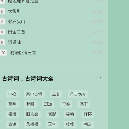
5
04/21
赠地理齐君龙吉
6
04/21
太常引
7
04/21
登石头山
8
04/21
田舍二首
9
04/21
逍遥咏
10
04/21
村居卧病三首
古诗词，古诗词大全

中心
高中古诗
生香
吊古伤今
芭蕉
梦回
迢递
帘卷
高下
樱桃
眼儿媚
倒影
摇动
抒怀
古渡
凤栖梧
玉堂
杜牧
朝云