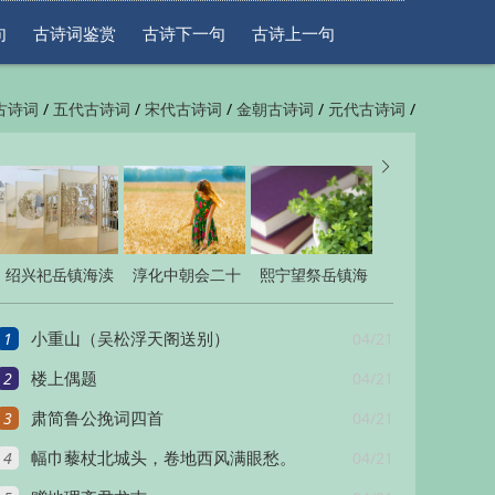
句
古诗词鉴赏
古诗下一句
古诗上一句
/
/
/
/
/
古诗词
五代古诗词
宋代古诗词
金朝古诗词
元代古诗词
/
/
一句
古诗上一句


绍兴祀岳镇海渎
淳化中朝会二十
熙宁望祭岳镇海
四十三首
三首
渎十七首
1
04/21
小重山（吴松浮天阁送别）
2
04/21
楼上偶题
3
04/21
肃简鲁公挽词四首
4
04/21
幅巾藜杖北城头，卷地西风满眼愁。