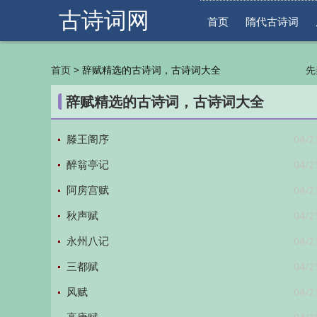
古诗词网
首页
隋代古诗词
>
辞赋精选的古诗词，古诗词大全
首页
先
明
辞赋精选的古诗词，古诗词大全
04/2
滕王阁序
04/2
醉翁亭记
04/2
阿房宫赋
04/2
秋声赋
04/2
永州八记
04/2
三都赋
04/2
风赋