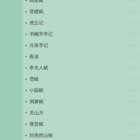
04/2
高唐赋
04/2
登楼赋
04/2
虎丘记
04/2
书幽芳亭记
04/2
冷泉亭记
04/2
夜读
04/2
李夫人赋
04/2
雪赋
04/2
小园赋
04/2
洞箫赋
04/2
关山月
04/2
逐贫赋
04/2
封燕然山铭