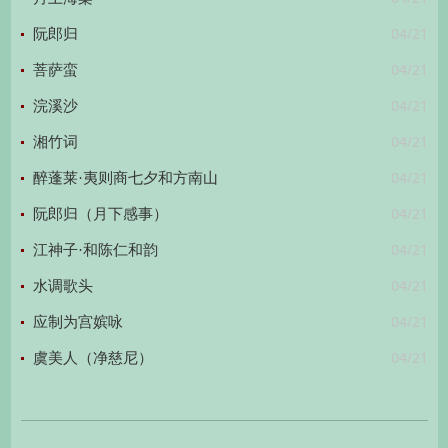
04/21
阮郎归
04/21
菩萨蛮
04/21
浣溪沙
04/21
湘竹词
04/21
醉蓬莱·夷则商七夕和方南山
04/21
阮郎归（月下感事）
04/21
江神子·和陈仁和韵
04/21
水调歌头
04/21
应制为宫嫔咏
04/21
虞美人（净慈尼）