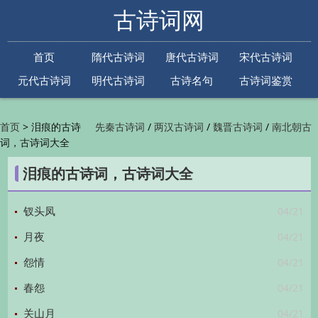
古诗词网
首页
隋代古诗词
唐代古诗词
宋代古诗词
元代古诗词
明代古诗词
古诗名句
古诗词鉴赏
古诗下一句
古诗上一句
>
泪痕的古诗
/
/
/
首页
先秦古诗词
两汉古诗词
魏晋古诗词
南北朝古
词，古诗词大全
/
/
/
/
诗词
隋代古诗词
唐代古诗词
五代古诗词
宋
/
/
/
代古诗词
金朝古诗词
元代古诗词
明代古诗词
泪痕的古诗词，古诗词大全
/
/
/
/
清代古诗词
近现代古诗词
古诗名句
古诗词
/
/
/
鉴赏
古诗下一句
古诗上一句

04/21
钗头凤
04/21
月夜
04/21
怨情
04/21
春怨
04/21
关山月