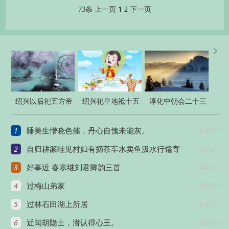
1
73条
上一页
2
下一页

绍兴以后祀五方帝
绍兴祀皇地祗十五
淳化中朝会二十三
六十首
首
首
1
04/21
睡美生憎晓色催，丹心自愧未能灰。
2
04/21
自归耕篆畦见村妇有摘茶车水卖鱼汲水行馌寄
3
04/21
好事近 春寒继刘君卿韵三首
4
04/21
过梅山弟家
5
04/21
过林石田湖上所居
6
04/21
近闻胡隐士，潜认得心王。