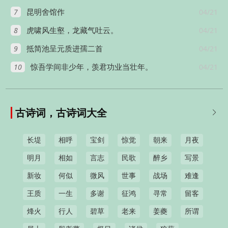
7
04/21
昆明舍馆作
8
04/21
虎啸风生壑，龙藏气吐云。
9
04/21
抵简池呈元质进孺二首
10
04/21
惊吾学间非少年，羡君功业当壮年。
古诗词，古诗词大全

长堤
相呼
宝剑
惊觉
朝来
月夜
明月
相如
言志
民歌
醉乡
写景
新妆
何似
微风
世事
战场
难逢
王质
一生
多谢
征鸿
寻常
留客
烽火
行人
碧草
老来
姜夔
所谓