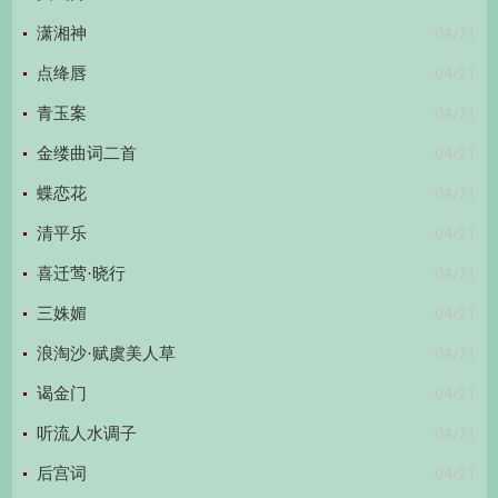
04/21
潇湘神
04/21
点绛唇
04/21
青玉案
04/21
金缕曲词二首
04/21
蝶恋花
04/21
清平乐
04/21
喜迁莺·晓行
04/21
三姝媚
04/21
浪淘沙·赋虞美人草
04/21
谒金门
04/21
听流人水调子
04/21
后宫词