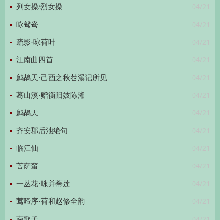
04/21
列女操/烈女操
04/21
咏鸳鸯
04/21
疏影·咏荷叶
04/21
江南曲四首
04/21
鹧鸪天·己酉之秋苕溪记所见
04/21
蓦山溪·赠衡阳妓陈湘
04/21
鹧鸪天
04/21
齐安郡后池绝句
04/21
临江仙
04/21
菩萨蛮
04/21
一丛花·咏并蒂莲
04/21
莺啼序·荷和赵修全韵
04/21
南歌子