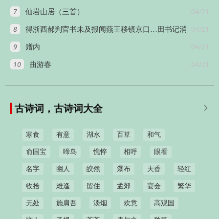
7
04/21
仙岩山居（三首）
8
04/21
得浙西郝判官书未及报闻燕王移镇京口…田书记消
9
04/21
息
赠内
10
04/21
曲游春
古诗词，古诗词大全

寒食
有意
湖水
百草
和气
俞国宝
啼鸟
憔悴
相呼
眼看
名字
幽人
皎然
瀑布
天香
轻红
收拾
难逢
留住
孟郊
宴会
繁华
无处
施肩吾
淡烟
欢意
高观国