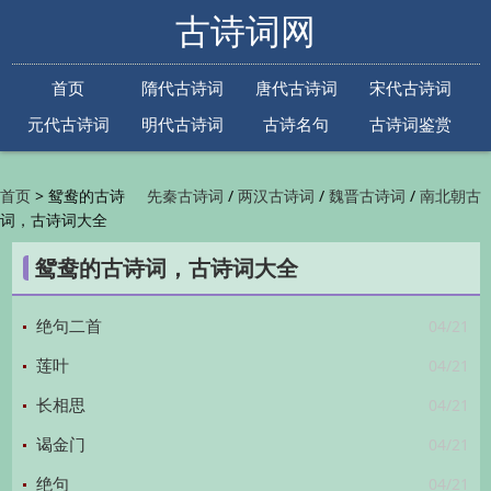
古诗词网
首页
隋代古诗词
唐代古诗词
宋代古诗词
元代古诗词
明代古诗词
古诗名句
古诗词鉴赏
古诗下一句
古诗上一句
>
鸳鸯的古诗
/
/
/
首页
先秦古诗词
两汉古诗词
魏晋古诗词
南北朝古
词，古诗词大全
/
/
/
/
诗词
隋代古诗词
唐代古诗词
五代古诗词
宋
/
/
/
代古诗词
金朝古诗词
元代古诗词
明代古诗词
鸳鸯的古诗词，古诗词大全
/
/
/
/
清代古诗词
近现代古诗词
古诗名句
古诗词
/
/
/
鉴赏
古诗下一句
古诗上一句

04/21
绝句二首
04/21
莲叶
04/21
长相思
04/21
谒金门
04/21
绝句