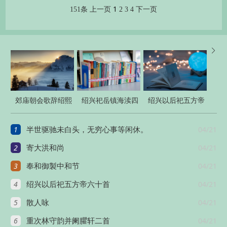
1
151条
上一页
2
3
4
下一页

郊庙朝会歌辞绍熙
绍兴祀岳镇海渎四
绍兴以后祀五方帝
元年恭上寿星圣皇
十三首
六十首
1
04/21
半世驱驰未白头，无穷心事等闲休。
太后至尊
2
04/21
寄大洪和尚
3
04/21
奉和御製中和节
4
04/21
绍兴以后祀五方帝六十首
5
04/21
散人咏
6
04/21
重次林守韵并阑臞轩二首